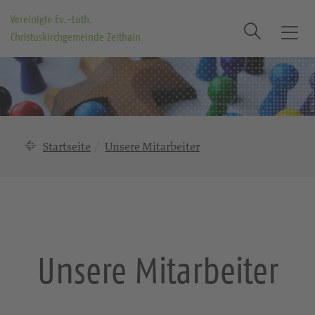
Vereinigte Ev.-Luth.
Suche
Christuskirchgemeinde Zeithain
T
o
g
g
l
e
n
Startseite
Unsere Mitarbeiter
a
v
i
g
a
t
Unsere Mitarbeiter
i
o
n