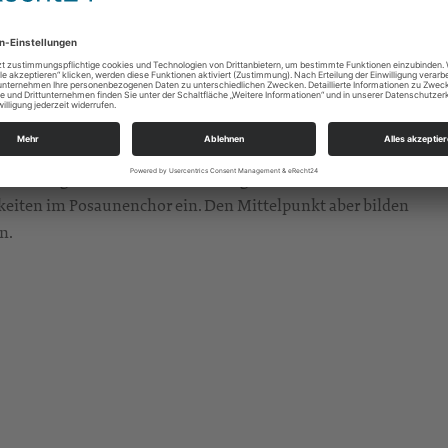
inschaftsverband.
Sie gehört zu einer Gemeinschaft von
 sind. Seit über 100 Jahren wird durch diese Arbeit die
d Tat (Diakonie und Mission) in Sachsen und darüber hinaus
tig und so gibt es auch in Zeithain eine Reihe von
dkreis gibt es auch Veranstaltungen für die mittlere
gkeiten im Posaunenchor ein. Den Mittelpunkt aber bilden
n.