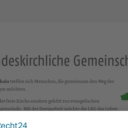
deskirchliche Gemeinsc
thain
treffen sich Menschen, die gemeinsam den Weg des
gen möchten.
der freie Kirche sondern gehört zur evangelischen
hgemeinde. Mit der Zweigarbeit möchte die LKG das Leben
iges Anliegen ist es, Menschen mit der Liebe Gottes
 und Handeln an das Umfeld weiter zu geben.