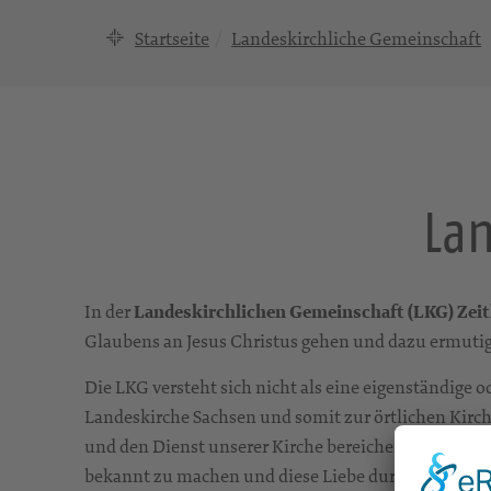
Startseite
Landeskirchliche Gemeinschaft
Lan
In der
Landeskirchlichen Gemeinschaft (LKG) Zei
Glaubens an Jesus Christus gehen und dazu ermuti
Die LKG versteht sich nicht als eine eigenständige o
Landeskirche Sachsen und somit zur örtlichen Kirc
und den Dienst unserer Kirche bereichern. Ein wicht
bekannt zu machen und diese Liebe durch das Leben