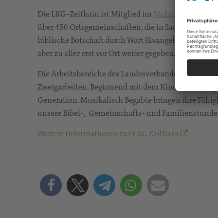
Die LKG-Zeithain ist Mitglied im
Sächsischen Geme
über 450 Ortsgemeinschaften, die in Sachsen verteilt
biblische Botschaft durch Wort (Evangelisation) un
aber zu aller erst vor Ort weiter gegeben.
Die Arbeitsbereiche des Landesverbandes sind vielfäl
Zweigarbeiten. Beginnend mit dem Kinder- und Jugen
Generation. Musikalisch Begabte bringen ihre Fähi
unsere Bibel-, Gemeinschafts- und Familienstunde
Weitere Informationen zur LKG Zeithain