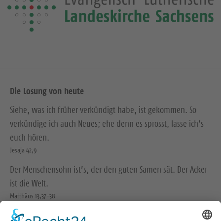
Die Losung von heute
Siehe, was ich früher verkündigt habe, ist gekommen. So
verkündige ich auch Neues; ehe denn es sprosst, lasse ich’s
euch hören.
Jesaja 42,9
Der Menschensohn ist’s, der den guten Samen sät. Der Acker
ist die Welt.
Matthäus 13,37-38
© Evangelische Brüder-Unität – Herrnhuter Brüdergemeine