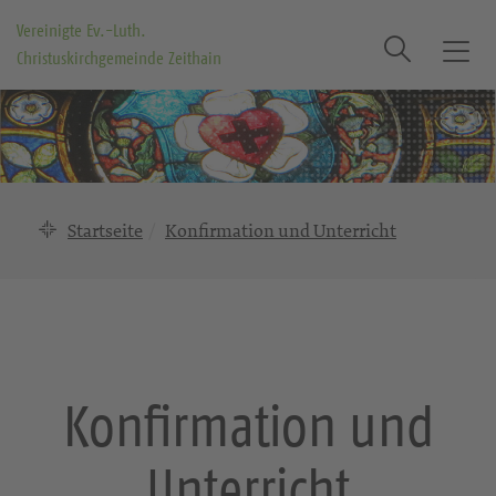
Vereinigte Ev.-Luth.
Suche
Christuskirchgemeinde Zeithain
T
o
g
g
l
e
n
Startseite
Konfirmation und Unterricht
a
v
i
g
a
t
Konfirmation und
i
o
n
Unterricht