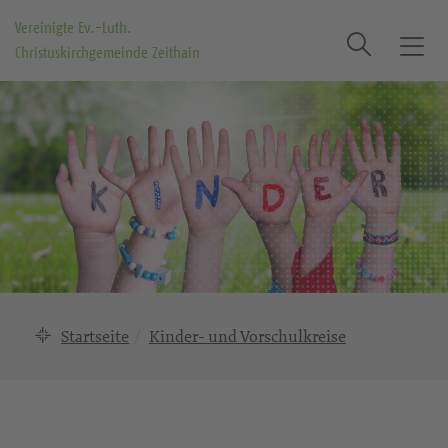
Vereinigte Ev.-Luth.
Suche
Christuskirchgemeinde Zeithain
T
o
g
g
l
e
n
a
v
i
g
a
Startseite
Kinder- und Vorschulkreise
t
i
o
n