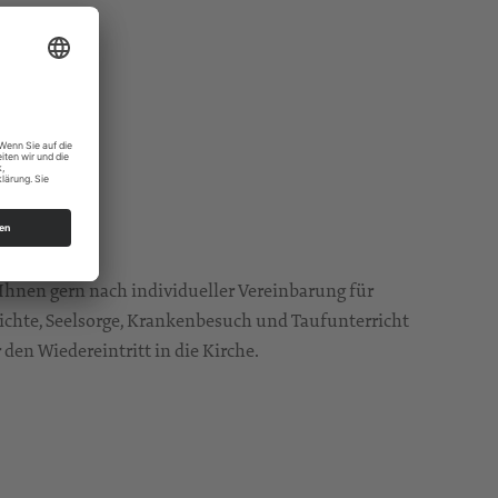
 Ihnen gern nach individueller Vereinbarung für
chte, Seelsorge, Krankenbesuch und Taufunterricht
 den Wiedereintritt in die Kirche.