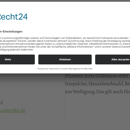
Pfarrerin Jutta Gildehaus steht
Gespräche, Hausabendmahl, Bei
zur Verfügung. Das gilt auch für
42
aus@evlks.de