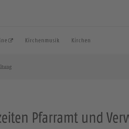
ine
Kirchenmusik
Kirchen
altung
zeiten Pfarramt und Ver