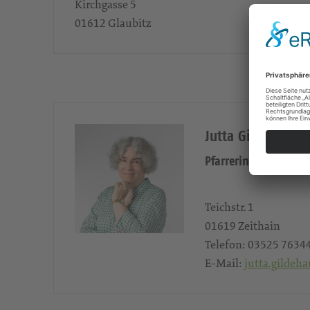
Kirchgasse 5
01612
Glaubitz
Jutta Gildehaus
Pfarrerin
Teichstr. 1
01619
Zeithain
Telefon:
03525 7634
E-Mail:
jutta.gildeh