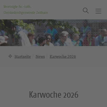
Vereinigte Ev.-Luth.
Suche
Christuskirchgemeinde Zeithain
T
o
g
g
l
e
n
a
Startseite
News
Karwoche 2026
v
i
g
a
t
i
Karwoche 2026
o
n