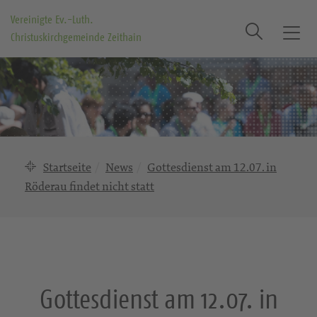
Vereinigte Ev.-Luth.
Suche
Christuskirchgemeinde Zeithain
T
o
g
g
l
e
n
a
Startseite
News
Gottesdienst am 12.07. in
v
Röderau findet nicht statt
i
g
a
t
i
o
Gottesdienst am 12.07. in
n