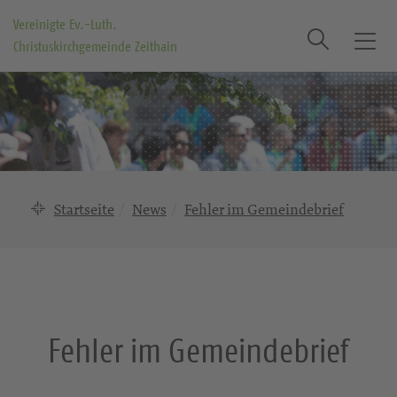
Vereinigte Ev.-Luth.
Suche
Christuskirchgemeinde Zeithain
T
o
g
g
l
e
n
a
Startseite
News
Fehler im Gemeindebrief
v
i
g
a
t
i
Fehler im Gemeindebrief
o
n