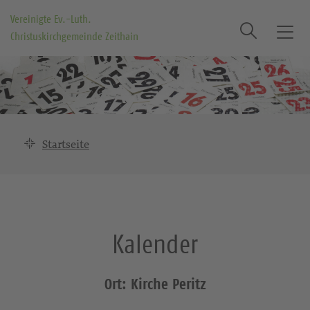
Vereinigte Ev.-Luth.
Suche
Christuskirchgemeinde Zeithain
T
o
g
g
l
e
n
Startseite
a
v
i
g
a
Kalender
t
i
o
Ort: Kirche Peritz
n