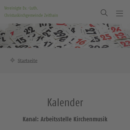
Vereinigte Ev.-Luth.
Suche
Christuskirchgemeinde Zeithain
T
o
g
g
l
e
n
Startseite
a
v
i
g
a
Kalender
t
i
o
Kanal: Arbeitsstelle Kirchenmusik
n